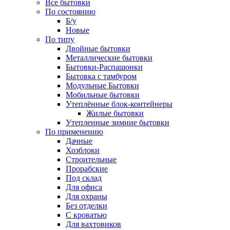
Все бытовки
По состоянию
Б/у
Новые
По типу
Двойные бытовки
Металлические бытовки
Бытовки-Распашонки
Бытовка с тамбуром
Модульные Бытовки
Мобильные бытовки
Утеплённые блок-контейнеры
Жилые бытовки
Утепленные зимние бытовки
По применению
Дачные
Хозблоки
Строительные
Прорабские
Под склад
Для офиса
Для охраны
Без отделки
С кроватью
Для вахтовиков