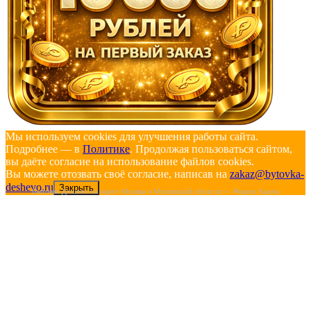
Мы используем cookies для улучшения работы сайта.
Подробнее — в
Политике
. Продолжая пользоваться сайтом,
вы даёте согласие на использование файлов cookies.
Вы можете отозвать своё согласие, написав на
zakaz@bytovka-
deshevo.ru
Закрыть
Бытовка Дешево на карте Москвы и Московской области — Яндекс Карты