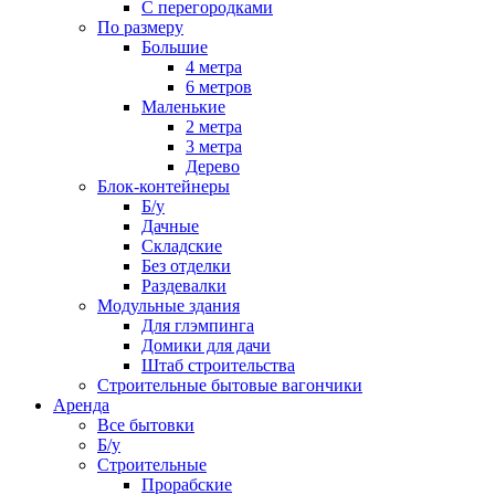
С перегородками
По размеру
Большие
4 метра
6 метров
Маленькие
2 метра
3 метра
Дерево
Блок-контейнеры
Б/у
Дачные
Складские
Без отделки
Раздевалки
Модульные здания
Для глэмпинга
Домики для дачи
Штаб строительства
Строительные бытовые вагончики
Аренда
Все бытовки
Б/у
Строительные
Прорабские