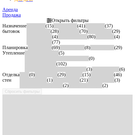
Аренда
Продажа
Открыть фильтры
Назначение
Двойные
(15)
Модульные
(41)
Под офис
(37)
бытовок
Под охрану
(28)
Под склад
(70)
Прорабские
(29)
Распашонки
(4)
Строительные
(80)
Сушилка
(4)
Утеплённые
(77)
Планировка
Без тамбура
(69)
Распашонка
(8)
С тамбуром
(29)
Утепление
Мин вата 100мм
(5)
Мин вата 100мм+Тепофол 5мм
(0)
Мин вата 50мм
(102)
Мин вата 50мм+Тепофол 5мм
(3)
Тепофол 5мм
(6)
Отделка
3 мм
(0)
OSB плита
(29)
Вагонка
(15)
ДВП плита
(46)
стен
ЛХДФ плита
(1)
МДФ панели
(21)
Панель ПВХ
(3)
Профлист С8 2200х0
(2)
Сэндвич панели
(2)
Сбросить фильтры