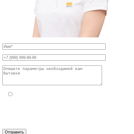
Я даю согласие на обработку моих персональных
данных ООО «Модульные конструкции» (ИНН
9723252422) в целях обработки заявки и обратной связи.
Политика конфиденциальности —
по ссылке.
Вы можете отозвать своё согласие, написав на
zakaz@bytovka-
deshevo.ru