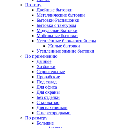
По типу
Двойные бытовки
Металлические бытовки
Бытовки-Распашонки
Бытовка с тамбуром
Модульные Бытовки
Мобильные бытовки
Утеплённые блок-контейнеры
Жилые бытовки
Утепленные зимние бытовки
По применению
Дачные
Хозблоки
Строительные
Прорабские
Под склад
Для офиса
Для охраны
Без отделки
С кроватью
Для вахтовиков
С перегородками
По размеру
Большие