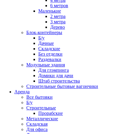
4 метра
6 метров
Маленькие
2 метра
3 метра
Дерево
Блок-контейнеры
Б/у
Дачные
Складские
Без отделки
Раздевалки
Модульные здания
Для глэмпинга
Домики для дачи
Штаб строительства
Строительные бытовые вагончики
Аренда
Все бытовки
Б/у
Строительные
Прорабские
Металлические
Складская
Для офиса