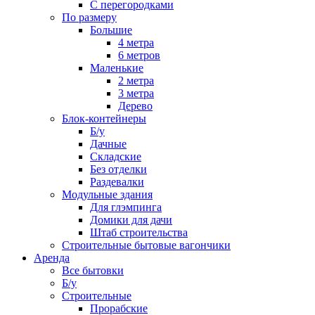
С перегородками
По размеру
Большие
4 метра
6 метров
Маленькие
2 метра
3 метра
Дерево
Блок-контейнеры
Б/у
Дачные
Складские
Без отделки
Раздевалки
Модульные здания
Для глэмпинга
Домики для дачи
Штаб строительства
Строительные бытовые вагончики
Аренда
Все бытовки
Б/у
Строительные
Прорабские