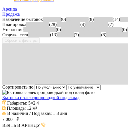
Аренда
Продажа
Назначение бытовок
Двойные
(0)
Модульные
(8)
Под офис
(14)
Под
Планировка
Без тамбура
(28)
Распашонка
(4)
С тамбуром
(7)
Утепление
Мин вата 100мм
(0)
Мин вата 100мм+Тепофол 5мм
(0)
Отделка стен
OSB плита
(13)
Вагонка
(7)
ДВП плита
(8)
ЛХДФ пли
Сбросить фильтры
Сортировать по:
Бытовка с электропроводкой под склад
Габариты:
5×2.4
Площадь:
12 м²
В наличии / Под заказ:
1-3 дня
7 000
₽
ВЗЯТЬ В АРЕНДУ