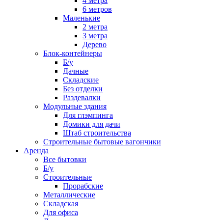
4 метра
6 метров
Маленькие
2 метра
3 метра
Дерево
Блок-контейнеры
Б/у
Дачные
Складские
Без отделки
Раздевалки
Модульные здания
Для глэмпинга
Домики для дачи
Штаб строительства
Строительные бытовые вагончики
Аренда
Все бытовки
Б/у
Строительные
Прорабские
Металлические
Складская
Для офиса