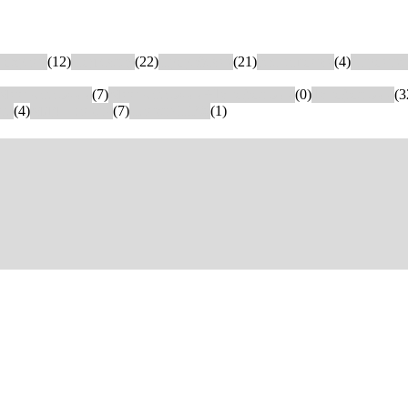
 охрану
(12)
Под склад
(22)
Прорабские
(21)
Распашонки
(4)
Строите
Мин вата 50мм
(7)
Мин вата 50мм+Тепофол 5мм
(0)
Тепофол 5мм
(3
та
(4)
МДФ панели
(7)
Панель ПВХ
(1)