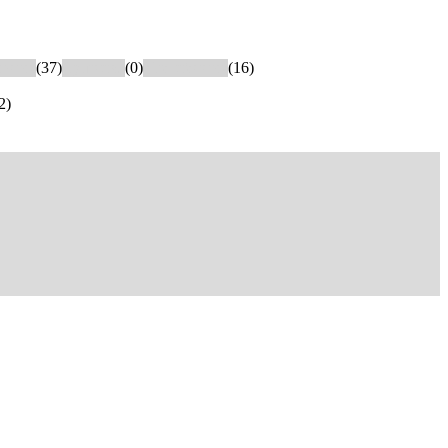
льные
(37)
Сушилка
(0)
Утеплённые
(16)
2)