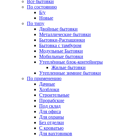
Все бытовки
По состоянию
Б/у
Новые
По типу
Двойные бытовки
Металлические бытовки
Бытовки-Распашонки
Бытовка с тамбуром
Модульные Бытовки
Мобильные бытовки
Утеплённые блок-контейнеры
Жилые бытовки
Утепленные зимние бытовки
По применению
Дачные
Хозблоки
Строительные
Прорабские
Под склад
Для офиса
Для охраны
Без отделки
С кроватью
Для вахтовиков