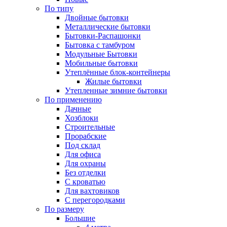
По типу
Двойные бытовки
Металлические бытовки
Бытовки-Распашонки
Бытовка с тамбуром
Модульные Бытовки
Мобильные бытовки
Утеплённые блок-контейнеры
Жилые бытовки
Утепленные зимние бытовки
По применению
Дачные
Хозблоки
Строительные
Прорабские
Под склад
Для офиса
Для охраны
Без отделки
С кроватью
Для вахтовиков
С перегородками
По размеру
Большие