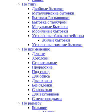
По типу
Двойные бытовки
Металлические бытовки
Бытовки-Распашонки
Бытовка с тамбуром
Модульные Бытовки
Мобильные бытовки
Утеплённые блок-контейнеры
Жилые бытовки
Утепленные зимние бытовки
По применению
Дачные
Хозблоки
Строительные
Прорабские
Под склад
Для офиса
Для охраны
Без отделки
С кроватью
Для вахтовиков
С перегородками
По размеру
Большие