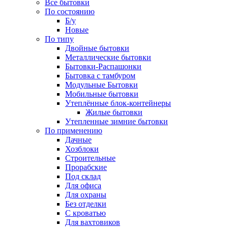
Все бытовки
По состоянию
Б/у
Новые
По типу
Двойные бытовки
Металлические бытовки
Бытовки-Распашонки
Бытовка с тамбуром
Модульные Бытовки
Мобильные бытовки
Утеплённые блок-контейнеры
Жилые бытовки
Утепленные зимние бытовки
По применению
Дачные
Хозблоки
Строительные
Прорабские
Под склад
Для офиса
Для охраны
Без отделки
С кроватью
Для вахтовиков