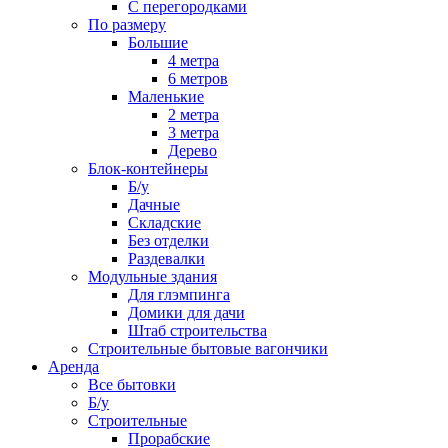
С перегородками
По размеру
Большие
4 метра
6 метров
Маленькие
2 метра
3 метра
Дерево
Блок-контейнеры
Б/у
Дачные
Складские
Без отделки
Раздевалки
Модульные здания
Для глэмпинга
Домики для дачи
Штаб строительства
Строительные бытовые вагончики
Аренда
Все бытовки
Б/у
Строительные
Прорабские