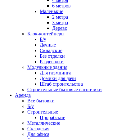
4 метра
6 метров
Маленькие
2 метра
3 метра
Дерево
Блок-контейнеры
Б/у
Дачные
Складские
Без отделки
Раздевалки
Модульные здания
Для глэмпинга
Домики для дачи
Штаб строительства
Строительные бытовые вагончики
Аренда
Все бытовки
Б/у
Строительные
Прорабские
Металлические
Складская
Для офиса