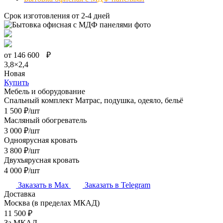
Срок изготовления от 2-4 дней
от
146 600
₽
3,8×2,4
Новая
Купить
Мебель и оборудование
Спальный комплект
Матрас, подушка, одеяло, бельё
1 500
₽/шт
Масляный обогреватель
3 000
₽/шт
Одноярусная кровать
3 800
₽/шт
Двухъярусная кровать
4 000
₽/шт
Заказать в Max
Заказать в Telegram
Доставка
Москва
(в пределах МКАД)
11 500
₽
За МКАД