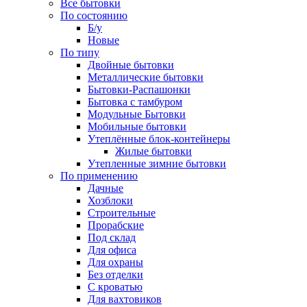
Все бытовки
По состоянию
Б/у
Новые
По типу
Двойные бытовки
Металлические бытовки
Бытовки-Распашонки
Бытовка с тамбуром
Модульные Бытовки
Мобильные бытовки
Утеплённые блок-контейнеры
Жилые бытовки
Утепленные зимние бытовки
По применению
Дачные
Хозблоки
Строительные
Прорабские
Под склад
Для офиса
Для охраны
Без отделки
С кроватью
Для вахтовиков