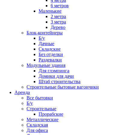
4 метра
6 метров
Маленькие
2 метра
3 метра
Дерево
Блок-контейнеры
Б/у
Дачные
Складские
Без отделки
Раздевалки
Модульные здания
Для глэмпинга
Домики для дачи
Штаб строительства
Строительные бытовые вагончики
Аренда
Все бытовки
Б/у
Строительные
Прорабские
Металлические
Складская
Для офиса