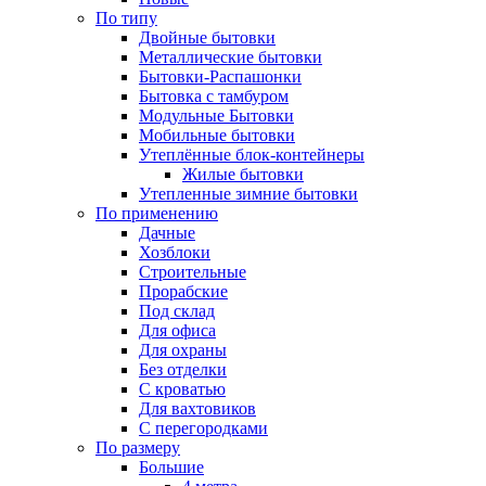
По типу
Двойные бытовки
Металлические бытовки
Бытовки-Распашонки
Бытовка с тамбуром
Модульные Бытовки
Мобильные бытовки
Утеплённые блок-контейнеры
Жилые бытовки
Утепленные зимние бытовки
По применению
Дачные
Хозблоки
Строительные
Прорабские
Под склад
Для офиса
Для охраны
Без отделки
С кроватью
Для вахтовиков
С перегородками
По размеру
Большие