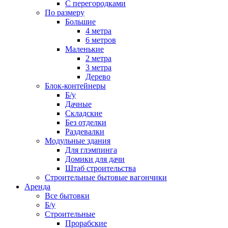
С перегородками
По размеру
Большие
4 метра
6 метров
Маленькие
2 метра
3 метра
Дерево
Блок-контейнеры
Б/у
Дачные
Складские
Без отделки
Раздевалки
Модульные здания
Для глэмпинга
Домики для дачи
Штаб строительства
Строительные бытовые вагончики
Аренда
Все бытовки
Б/у
Строительные
Прорабские