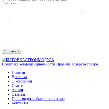
Я даю согласие на обработку моих персональных
данных ООО «Модульные конструкции» (ИНН
9723252422) в целях обработки заявки и обратной связи.
Политика конфиденциальности —
по ссылке.
Вы можете отозвать своё согласие, написав на
zakaz@bytovka-
deshevo.ru
Политика конфиденциальности
Правила возврата товара
Главная
Доставка
О компании
Статьи
Акции
Отзывы
Производство бытовок на заказ
Контакты