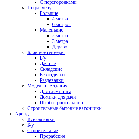
С перегородками
По размеру
Большие
4 метра
6 метров
Маленькие
2 метра
3 метра
Дерево
Блок-контейнеры
Б/у
Дачные
Складские
Без отделки
Раздевалки
Модульные здания
Для глэмпинга
Домики для дачи
Штаб строительства
Строительные бытовые вагончики
Аренда
Все бытовки
Б/у
Строительные
Прорабские