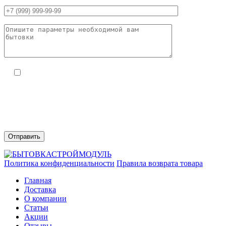
Я даю согласие на обработку моих персональных
данных ООО «Модульные конструкции» (ИНН
9723252422) в целях обработки заявки и обратной связи.
Политика конфиденциальности —
по ссылке.
Вы можете отозвать своё согласие, написав на
zakaz@bytovka-
deshevo.ru
Политика конфиденциальности
Правила возврата товара
Главная
Доставка
О компании
Статьи
Акции
Отзывы