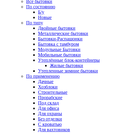
Все бытовки
По состоянию
Б/у
Новые
По типу
Двойные бытовки
Металлические бытовки
Бытовки-Распашонки
Бытовка с тамбуром
Модульные Бытовки
Мобильные бытовки
Утеплённые блок-контейнеры
Жилые бытовки
Утепленные зимние бытовки
По применению
Дачные
Хозблоки
Строительные
Прорабские
Под склад
Для офиса
Для охраны
Без отделки
С кроватью
Для вахтовиков