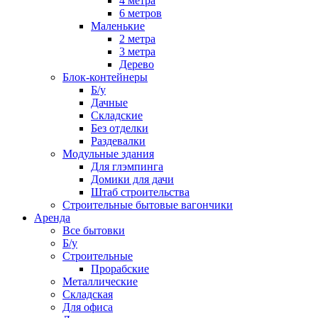
4 метра
6 метров
Маленькие
2 метра
3 метра
Дерево
Блок-контейнеры
Б/у
Дачные
Складские
Без отделки
Раздевалки
Модульные здания
Для глэмпинга
Домики для дачи
Штаб строительства
Строительные бытовые вагончики
Аренда
Все бытовки
Б/у
Строительные
Прорабские
Металлические
Складская
Для офиса