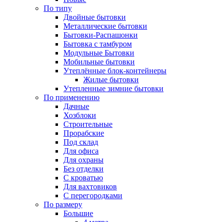
По типу
Двойные бытовки
Металлические бытовки
Бытовки-Распашонки
Бытовка с тамбуром
Модульные Бытовки
Мобильные бытовки
Утеплённые блок-контейнеры
Жилые бытовки
Утепленные зимние бытовки
По применению
Дачные
Хозблоки
Строительные
Прорабские
Под склад
Для офиса
Для охраны
Без отделки
С кроватью
Для вахтовиков
С перегородками
По размеру
Большие