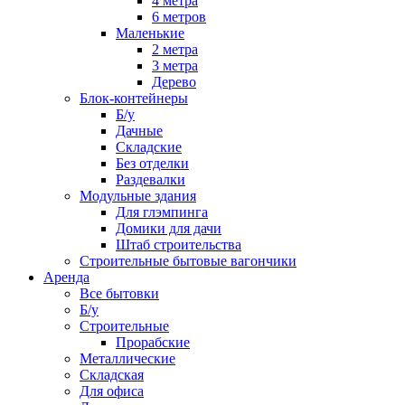
4 метра
6 метров
Маленькие
2 метра
3 метра
Дерево
Блок-контейнеры
Б/у
Дачные
Складские
Без отделки
Раздевалки
Модульные здания
Для глэмпинга
Домики для дачи
Штаб строительства
Строительные бытовые вагончики
Аренда
Все бытовки
Б/у
Строительные
Прорабские
Металлические
Складская
Для офиса