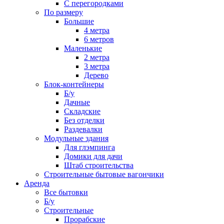
С перегородками
По размеру
Большие
4 метра
6 метров
Маленькие
2 метра
3 метра
Дерево
Блок-контейнеры
Б/у
Дачные
Складские
Без отделки
Раздевалки
Модульные здания
Для глэмпинга
Домики для дачи
Штаб строительства
Строительные бытовые вагончики
Аренда
Все бытовки
Б/у
Строительные
Прорабские