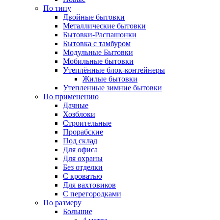
По типу
Двойные бытовки
Металлические бытовки
Бытовки-Распашонки
Бытовка с тамбуром
Модульные Бытовки
Мобильные бытовки
Утеплённые блок-контейнеры
Жилые бытовки
Утепленные зимние бытовки
По применению
Дачные
Хозблоки
Строительные
Прорабские
Под склад
Для офиса
Для охраны
Без отделки
С кроватью
Для вахтовиков
С перегородками
По размеру
Большие