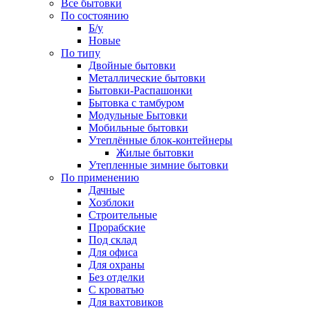
Все бытовки
По состоянию
Б/у
Новые
По типу
Двойные бытовки
Металлические бытовки
Бытовки-Распашонки
Бытовка с тамбуром
Модульные Бытовки
Мобильные бытовки
Утеплённые блок-контейнеры
Жилые бытовки
Утепленные зимние бытовки
По применению
Дачные
Хозблоки
Строительные
Прорабские
Под склад
Для офиса
Для охраны
Без отделки
С кроватью
Для вахтовиков