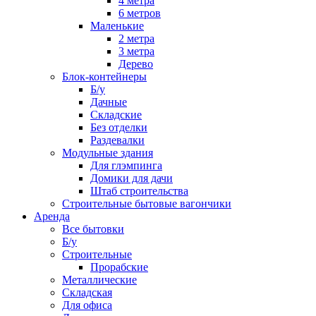
4 метра
6 метров
Маленькие
2 метра
3 метра
Дерево
Блок-контейнеры
Б/у
Дачные
Складские
Без отделки
Раздевалки
Модульные здания
Для глэмпинга
Домики для дачи
Штаб строительства
Строительные бытовые вагончики
Аренда
Все бытовки
Б/у
Строительные
Прорабские
Металлические
Складская
Для офиса