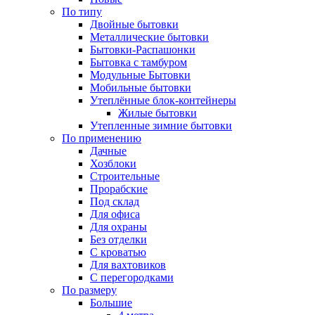
По типу
Двойные бытовки
Металлические бытовки
Бытовки-Распашонки
Бытовка с тамбуром
Модульные Бытовки
Мобильные бытовки
Утеплённые блок-контейнеры
Жилые бытовки
Утепленные зимние бытовки
По применению
Дачные
Хозблоки
Строительные
Прорабские
Под склад
Для офиса
Для охраны
Без отделки
С кроватью
Для вахтовиков
С перегородками
По размеру
Большие