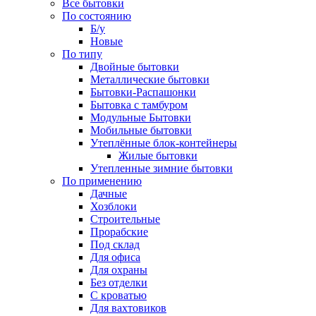
Все бытовки
По состоянию
Б/у
Новые
По типу
Двойные бытовки
Металлические бытовки
Бытовки-Распашонки
Бытовка с тамбуром
Модульные Бытовки
Мобильные бытовки
Утеплённые блок-контейнеры
Жилые бытовки
Утепленные зимние бытовки
По применению
Дачные
Хозблоки
Строительные
Прорабские
Под склад
Для офиса
Для охраны
Без отделки
С кроватью
Для вахтовиков