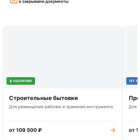
и закрываем документы
В НАЛИЧИИ
ОТ 1
Строительные бытовки
Про
Для размещения рабочих и хранения инструмента
Для 
→
от 109 500 ₽
от 1