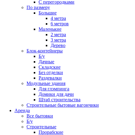
С перегородками
По размеру
Большие
4 метра
6 метров
Маленькие
2 метра
3 метра
Дерево
Блок-контейнеры
Б/у
Дачные
Складские
Без отделки
Раздевалки
Модульные здания
Для глэмпинга
Домики для дачи
Штаб строительства
Строительные бытовые вагончики
Аренда
Все бытовки
Б/у
Строительные
Прорабские